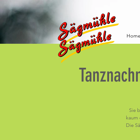
Hom
Tanznach
Sie 
kaum 
Die Sä