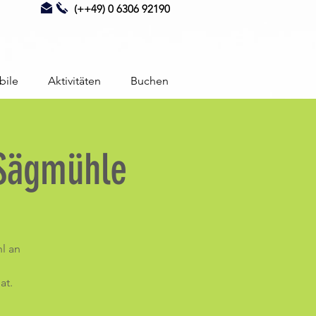
(++49) 0 6306 92190
bile
Aktivitäten
Buchen
 Sägmühle
l an
at.