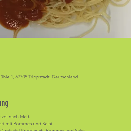
hle 1, 67705 Trippstadt, Deutschland
ung
tzel nach Maß. 
ert mit Pommes und Salat.
ine" mit viel Knoblauch, Pommes und Salat