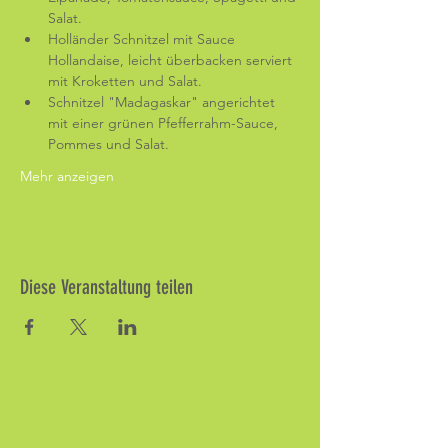
Salat.
Holländer Schnitzel mit Sauce 
Hollandaise, leicht überbacken serviert 
mit Kroketten und Salat.
Schnitzel "Madagaskar" angerichtet 
mit einer grünen Pfefferrahm-Sauce, 
Pommes und Salat.
Mehr anzeigen
Diese Veranstaltung teilen