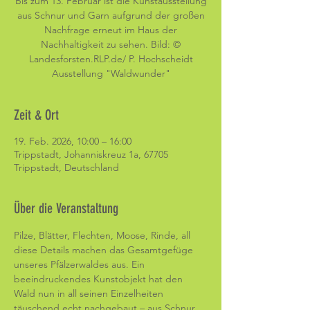
Bis zum 13. Februar ist die Kunstausstellung
aus Schnur und Garn aufgrund der großen
Nachfrage erneut im Haus der
Nachhaltigkeit zu sehen. Bild: ©
Landesforsten.RLP.de/ P. Hochscheidt
Ausstellung "Waldwunder"
Zeit & Ort
19. Feb. 2026, 10:00 – 16:00
Trippstadt, Johanniskreuz 1a, 67705
Trippstadt, Deutschland
Über die Veranstaltung
Pilze, Blätter, Flechten, Moose, Rinde, all 
diese Details machen das Gesamtgefüge 
unseres Pfälzerwaldes aus. Ein 
beeindruckendes Kunstobjekt hat den 
Wald nun in all seinen Einzelheiten 
täuschend echt nachgebaut – aus Schnur 