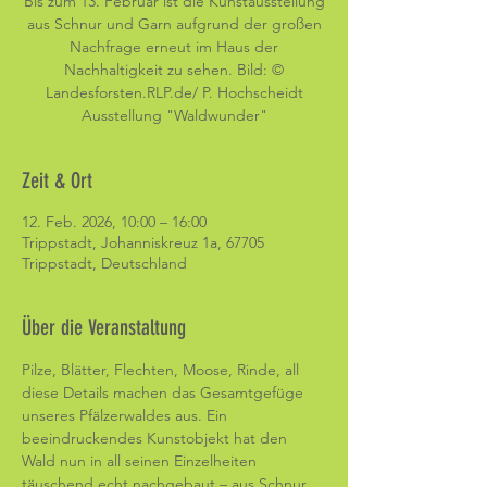
Bis zum 13. Februar ist die Kunstausstellung
aus Schnur und Garn aufgrund der großen
Nachfrage erneut im Haus der
Nachhaltigkeit zu sehen. Bild: ©
Landesforsten.RLP.de/ P. Hochscheidt
Ausstellung "Waldwunder"
Zeit & Ort
12. Feb. 2026, 10:00 – 16:00
Trippstadt, Johanniskreuz 1a, 67705
Trippstadt, Deutschland
Über die Veranstaltung
Pilze, Blätter, Flechten, Moose, Rinde, all 
diese Details machen das Gesamtgefüge 
unseres Pfälzerwaldes aus. Ein 
beeindruckendes Kunstobjekt hat den 
Wald nun in all seinen Einzelheiten 
täuschend echt nachgebaut – aus Schnur 