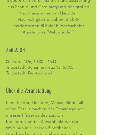
Bis zum 13. Februar ist die Kunstausstellung
aus Schnur und Garn aufgrund der großen
Nachfrage erneut im Haus der
Nachhaltigkeit zu sehen. Bild: ©
Landesforsten.RLP.de/ P. Hochscheidt
Ausstellung "Waldwunder"
Zeit & Ort
05. Feb. 2026, 10:00 – 16:00
Trippstadt, Johanniskreuz 1a, 67705
Trippstadt, Deutschland
Über die Veranstaltung
Pilze, Blätter, Flechten, Moose, Rinde, all 
diese Details machen das Gesamtgefüge 
unseres Pfälzerwaldes aus. Ein 
beeindruckendes Kunstobjekt hat den 
Wald nun in all seinen Einzelheiten 
täuschend echt nachgebaut – aus Schnur 