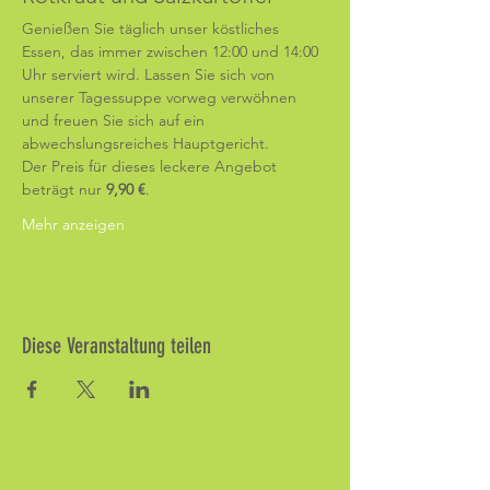
Genießen Sie täglich unser köstliches 
Essen, das immer zwischen 12:00 und 14:00 
Uhr serviert wird. Lassen Sie sich von 
unserer Tagessuppe vorweg verwöhnen 
und freuen Sie sich auf ein 
abwechslungsreiches Hauptgericht.
Der Preis für dieses leckere Angebot 
beträgt nur 
9,90 €
.
Mehr anzeigen
Diese Veranstaltung teilen