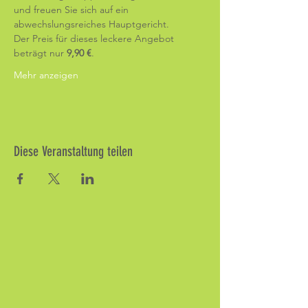
und freuen Sie sich auf ein 
abwechslungsreiches Hauptgericht.
Der Preis für dieses leckere Angebot 
beträgt nur 
9,90 €
.
Mehr anzeigen
Diese Veranstaltung teilen