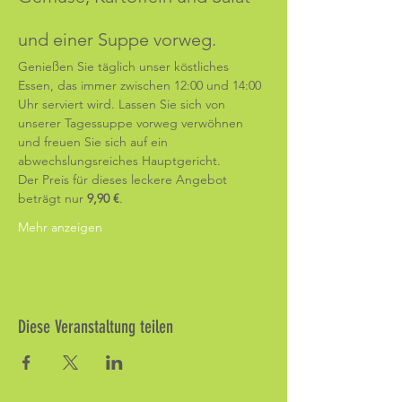
und einer Suppe vorweg.
Genießen Sie täglich unser köstliches 
Essen, das immer zwischen 12:00 und 14:00 
Uhr serviert wird. Lassen Sie sich von 
unserer Tagessuppe vorweg verwöhnen 
und freuen Sie sich auf ein 
abwechslungsreiches Hauptgericht.
Der Preis für dieses leckere Angebot 
beträgt nur 
9,90 €
.
Mehr anzeigen
Diese Veranstaltung teilen