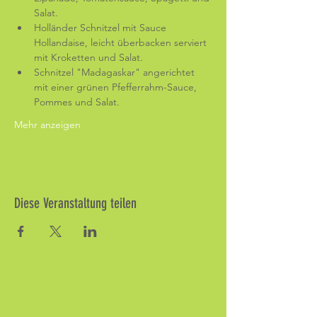
Salat.
Holländer Schnitzel mit Sauce 
Hollandaise, leicht überbacken serviert 
mit Kroketten und Salat.
Schnitzel "Madagaskar" angerichtet 
mit einer grünen Pfefferrahm-Sauce, 
Pommes und Salat.
Mehr anzeigen
Diese Veranstaltung teilen