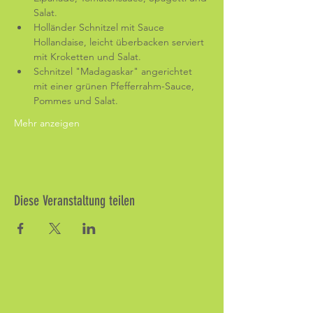
Salat.
Holländer Schnitzel mit Sauce 
Hollandaise, leicht überbacken serviert 
mit Kroketten und Salat.
Schnitzel "Madagaskar" angerichtet 
mit einer grünen Pfefferrahm-Sauce, 
Pommes und Salat.
Mehr anzeigen
Diese Veranstaltung teilen