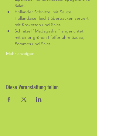
Salat.
Holländer Schnitzel mit Sauce 
Hollandaise, leicht überbacken serviert 
mit Kroketten und Salat.
Schnitzel "Madagaskar" angerichtet 
mit einer grünen Pfefferrahm-Sauce, 
Pommes und Salat.
Mehr anzeigen
Diese Veranstaltung teilen