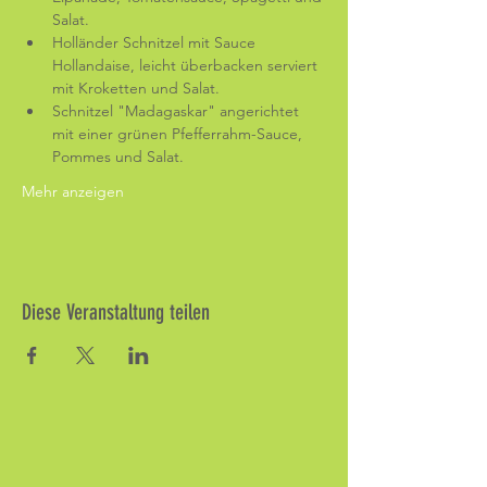
Salat.
Holländer Schnitzel mit Sauce 
Hollandaise, leicht überbacken serviert 
mit Kroketten und Salat.
Schnitzel "Madagaskar" angerichtet 
mit einer grünen Pfefferrahm-Sauce, 
Pommes und Salat.
Mehr anzeigen
Diese Veranstaltung teilen