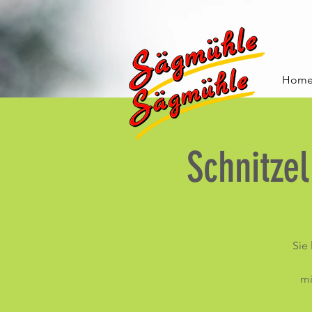
Hom
Schnitze
Sie
mi