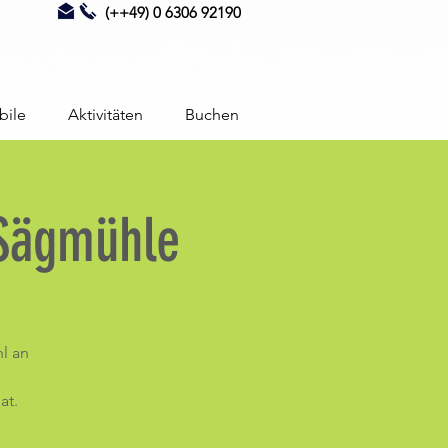
(++49) 0 6306 92190
bile
Aktivitäten
Buchen
 Sägmühle
l an
at.