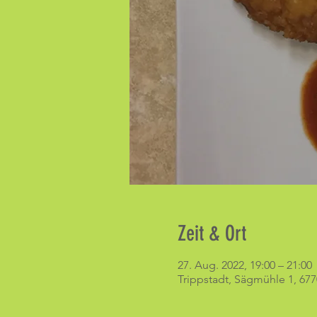
Zeit & Ort
27. Aug. 2022, 19:00 – 21:00
Trippstadt, Sägmühle 1, 677