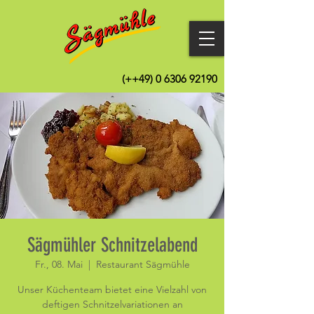
(++49)
0 6306 92190
Sägmühler Schnitzelabend
Fr., 08. Mai
  |  
Restaurant Sägmühle
Unser Küchenteam bietet eine Vielzahl von
deftigen Schnitzelvariationen an