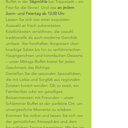
Buffet in der 
Sägmühle
 bei Trippstadt – ein 
Fest für die Sinne!  Und das 
an jedem 
Sonn- und Feiertag ab 12:00 Uhr
.
Lassen Sie sich von einer exquisiten 
Auswahl an frisch zubereiteten 
Köstlichkeiten verwöhnen, die sowohl 
traditionelle als auch moderne Gerichte 
umfasst. Von herzhaften Vorspeisen über 
knackige Salate bis hin zu verführerischen 
Hauptgerichten und himmlischen Desserts 
– unser Mittags-Buffet bietet für jeden 
Geschmack das Richtige. 
Genießen Sie die saisonalen Spezialitäten, 
die mit Liebe und Sorgfalt aus regionalen 
Zutaten kreiert werden. Ob zu zweit, ein 
Familienfest oder ein geselliges 
Beisammensein mit Freunden – unser 
Schlemmer Buffet ist der perfekte Ort, um 
unvergessliche Momente zu erleben. 
Kommen Sie vorbei und lassen Sie sich von 
der gemütlichen Atmosphäre und dem 
freundlichen Service begeistern. Wir freuen 