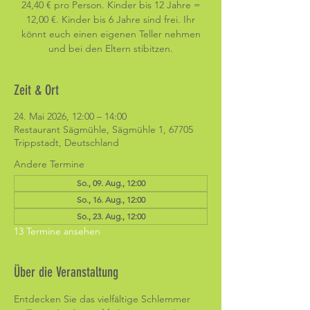
24,40 € pro Person. Kinder bis 12 Jahre =
12,00 €. Kinder bis 6 Jahre sind frei. Ihr
könnt euch einen eigenen Teller nehmen
und bei den Eltern stibitzen.
Zeit & Ort
24. Mai 2026, 12:00 – 14:00
Restaurant Sägmühle, Sägmühle 1, 67705
Trippstadt, Deutschland
Andere Termine
So., 09. Aug., 12:00
So., 16. Aug., 12:00
So., 23. Aug., 12:00
13 Termine ansehen
Über die Veranstaltung
Entdecken Sie das vielfältige Schlemmer 