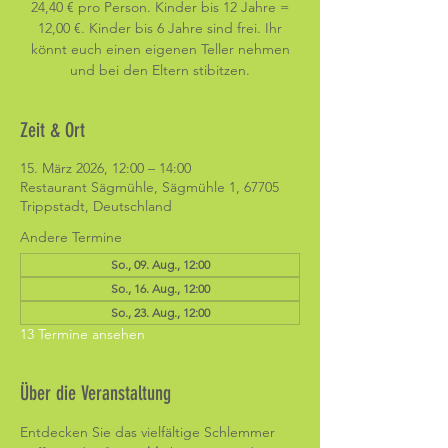
24,40 € pro Person. Kinder bis 12 Jahre =
12,00 €. Kinder bis 6 Jahre sind frei. Ihr
könnt euch einen eigenen Teller nehmen
und bei den Eltern stibitzen.
Zeit & Ort
15. März 2026, 12:00 – 14:00
Restaurant Sägmühle, Sägmühle 1, 67705
Trippstadt, Deutschland
Andere Termine
So., 09. Aug., 12:00
So., 16. Aug., 12:00
So., 23. Aug., 12:00
13 Termine ansehen
Über die Veranstaltung
Entdecken Sie das vielfältige Schlemmer 