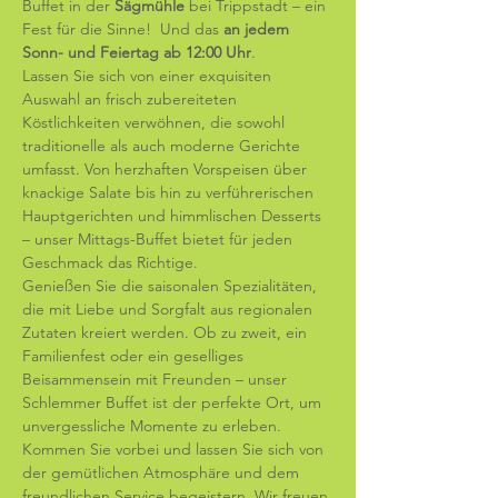
Buffet in der 
Sägmühle
 bei Trippstadt – ein 
Fest für die Sinne!  Und das 
an jedem 
Sonn- und Feiertag ab 12:00 Uhr
.
Lassen Sie sich von einer exquisiten 
Auswahl an frisch zubereiteten 
Köstlichkeiten verwöhnen, die sowohl 
traditionelle als auch moderne Gerichte 
umfasst. Von herzhaften Vorspeisen über 
knackige Salate bis hin zu verführerischen 
Hauptgerichten und himmlischen Desserts 
– unser Mittags-Buffet bietet für jeden 
Geschmack das Richtige. 
Genießen Sie die saisonalen Spezialitäten, 
die mit Liebe und Sorgfalt aus regionalen 
Zutaten kreiert werden. Ob zu zweit, ein 
Familienfest oder ein geselliges 
Beisammensein mit Freunden – unser 
Schlemmer Buffet ist der perfekte Ort, um 
unvergessliche Momente zu erleben. 
Kommen Sie vorbei und lassen Sie sich von 
der gemütlichen Atmosphäre und dem 
freundlichen Service begeistern. Wir freuen 