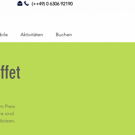
(++49) 0 6306 92190
bile
Aktivitäten
Buchen
fet
m Preis
re sind
ibitzen.