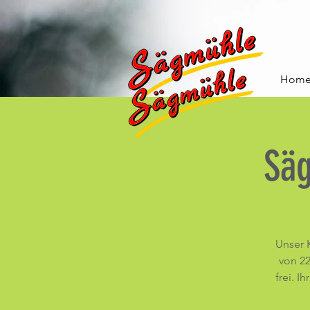
Hom
Sä
Unser 
von 22
frei. I