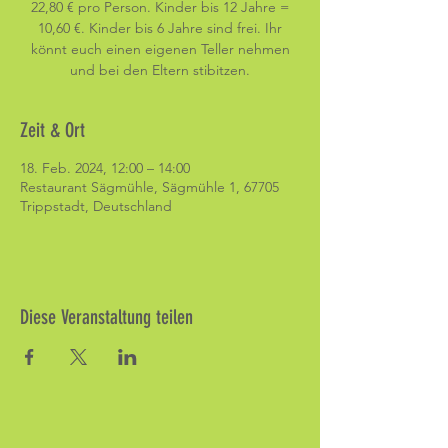
22,80 € pro Person. Kinder bis 12 Jahre =
10,60 €. Kinder bis 6 Jahre sind frei. Ihr
könnt euch einen eigenen Teller nehmen
und bei den Eltern stibitzen.
Zeit & Ort
18. Feb. 2024, 12:00 – 14:00
Restaurant Sägmühle, Sägmühle 1, 67705
Trippstadt, Deutschland
Diese Veranstaltung teilen