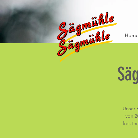
Hom
Sä
Unser 
von 20
frei. I