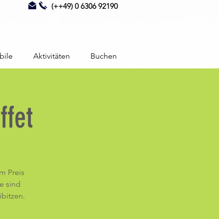
(++49) 0 6306 92190
bile
Aktivitäten
Buchen
fet
m Preis
re sind
ibitzen.