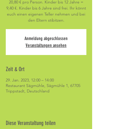
20,80 € pro Person. Kinder bis 12 Jahre =
9,40 €. Kinder bis 6 Jahre sind frei. Ihr könnt
euch einen eigenen Teller nehmen und bei
den Eltern stibitzen.
Anmeldung abgeschlossen
Veranstaltungen ansehen
Zeit & Ort
29. Jan. 2023, 12:00 – 14:00
Restaurant Sägmühle, Sägmühle 1, 67705
Trippstadt, Deutschland
Diese Veranstaltung teilen