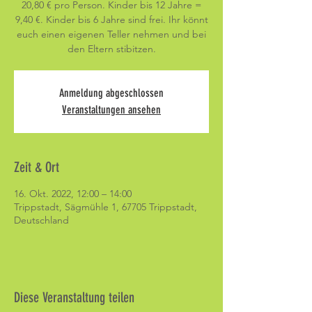
20,80 € pro Person. Kinder bis 12 Jahre =
9,40 €. Kinder bis 6 Jahre sind frei. Ihr könnt
euch einen eigenen Teller nehmen und bei
den Eltern stibitzen.
Anmeldung abgeschlossen
Veranstaltungen ansehen
Zeit & Ort
16. Okt. 2022, 12:00 – 14:00
Trippstadt, Sägmühle 1, 67705 Trippstadt,
Deutschland
Diese Veranstaltung teilen