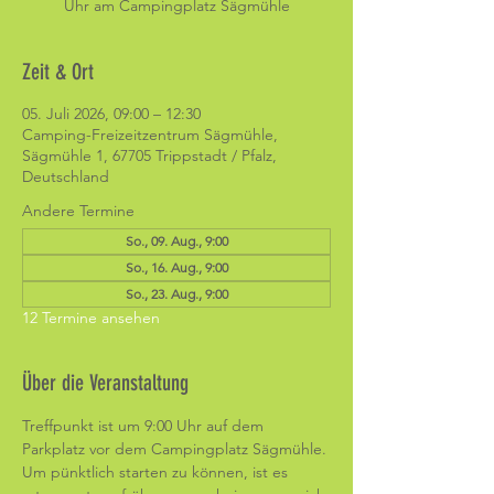
Uhr am Campingplatz Sägmühle
Zeit & Ort
05. Juli 2026, 09:00 – 12:30
Camping-Freizeitzentrum Sägmühle,
Sägmühle 1, 67705 Trippstadt / Pfalz,
Deutschland
Andere Termine
So., 09. Aug., 9:00
So., 16. Aug., 9:00
So., 23. Aug., 9:00
12 Termine ansehen
Über die Veranstaltung
Treffpunkt ist um 9:00 Uhr auf dem 
Parkplatz vor dem Campingplatz Sägmühle. 
Um pünktlich starten zu können, ist es 