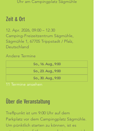
Uhr am Campingplatz Sägmühle
Zeit & Ort
12. Apr. 2026, 09:00 – 12:30
Camping-Freizeitzentrum Sägmühle,
Sägmühle 1, 67705 Trippstadt / Pfalz,
Deutschland
Andere Termine
So., 16. Aug., 9:00
So., 23. Aug., 9:00
So., 30. Aug., 9:00
11 Termine ansehen
Über die Veranstaltung
Treffpunkt ist um 9:00 Uhr auf dem 
Parkplatz vor dem Campingplatz Sägmühle. 
Um pünktlich starten zu können, ist es 