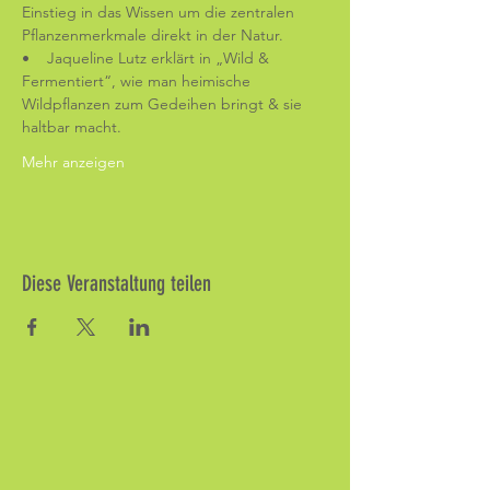
Einstieg in das Wissen um die zentralen 
Pflanzenmerkmale direkt in der Natur.
•    Jaqueline Lutz erklärt in „Wild & 
Fermentiert“, wie man heimische 
Wildpflanzen zum Gedeihen bringt & sie 
haltbar macht.
Mehr anzeigen
Diese Veranstaltung teilen