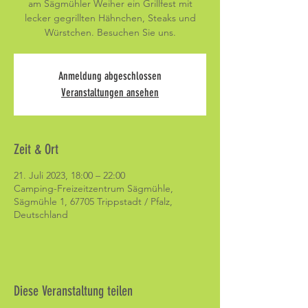
am Sägmühler Weiher ein Grillfest mit
lecker gegrillten Hähnchen, Steaks und
Würstchen. Besuchen Sie uns.
Anmeldung abgeschlossen
Veranstaltungen ansehen
Zeit & Ort
21. Juli 2023, 18:00 – 22:00
Camping-Freizeitzentrum Sägmühle,
Sägmühle 1, 67705 Trippstadt / Pfalz,
Deutschland
Diese Veranstaltung teilen