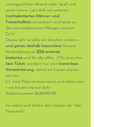
unvergesslicher Abend voller Spaß und 
guter Laune. Lass dich von unseren 
hochtalentierten Männer- und 
Frauenballetts
 verzaubern und tanze zu 
den karnevalistischen Klängen unseres 
DJ's! 
Dieses Jahr ist alles ein bisschen anders – 
und genau deshalb besonders! 
Unsere 
Veranstaltung ist 
2026 erstmals 
kostenlos
 und für alle offen. 🎈Du brauchst 
kein Ticket
, sondern nur eine 
kostenlose 
Vorreservierung
, damit wir besser planen 
können.
👉 Jetzt Platz vorreservieren und dabei sein 
– wir freuen uns auf dich!
Telefonnummer 06306/92190
Sei dabei und erlebe den Zauber der Taler 
Fastnacht!